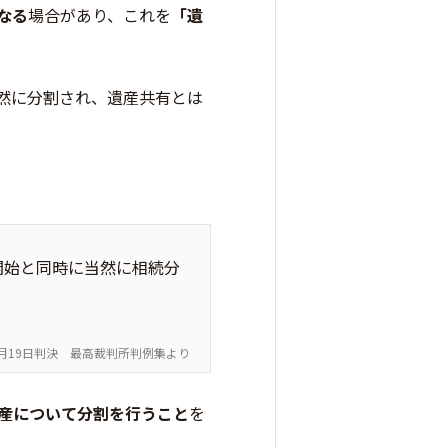
なる
場合があり、これを
「遺
然に分割され、遺産共有とは
開始と同時に当然に相続分
2月19日判決 最高裁判所判例集より
産について分割を行うこと
を